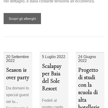
nel dettaglio, e dalla costante tensione all’eccellenza.
Scopri gli alberghi
20 Settembre
5 Luglio 2022
24 Giugno
2022
2022
Scalapay
Season is
Progetto
per Baia
over party
di studi
del Sole
con la
Resort
Da domani lo
scuola di
special guest
alta
Fedeli al
sei tu...
hotellerie
nostro credo