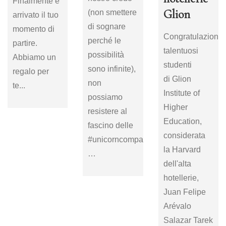
Finalmente è
Glion
(non smettere
arrivato il tuo
di sognare
momento di
Congratulazioni a
perché le
partire.
talentuosi
possibilità
Abbiamo un
studenti
sono infinite),
regalo per
di Glion
non
te...
Institute of
possiamo
Higher
resistere al
Education,
fascino delle
considerata
#unicorncompany,
la Harvard
…
dell'alta
hotellerie,
Juan Felipe
Arévalo
Salazar Tarek